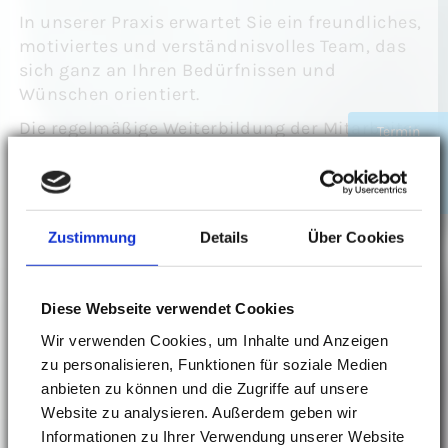
In unserer Praxis erwartet Sie ein freundliches,
motiviertes und verständnisvolles Team, das
sich ganz an Ihren Bedürfnissen und
Wünschen orientiert.
Die regelmäßige Weiterbildung der Mitarbeiter
Termin
erweitert unsere Kompetenz in den jeweiligen
online
buchen
Fachgebieten.
Zustimmung
Details
Über Cookies
Diese Webseite verwendet Cookies
Wir verwenden Cookies, um Inhalte und Anzeigen
zu personalisieren, Funktionen für soziale Medien
anbieten zu können und die Zugriffe auf unsere
Website zu analysieren. Außerdem geben wir
Informationen zu Ihrer Verwendung unserer Website
FRAU STACHELHAUS