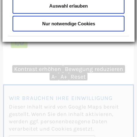
Auswahl erlauben
Donnerstag : 12-18 Uhr
Freitag : 8-14 Uhr
Nur notwendige Cookies
Von Patienten
bewertet mit
Note
1,0
Kontrast erhöhen
Bewegung reduzieren
A-
A+
Reset
WIR BRAUCHEN IHRE EINWILLIGUNG
Dieser Inhalt wird von Google Maps bereit
gestellt. Wenn Sie den Inhalt aktivieren,
werden ggf. personenbezogene Daten
verarbeitet und Cookies gesetzt.